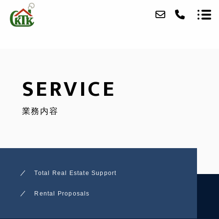
ABOUT
SERVICE
SERVICE
業務内容
RESULT
ACCESS
BLOG
Total Real Estate Support
CONTACT
Rental Proposals
RECRUIT