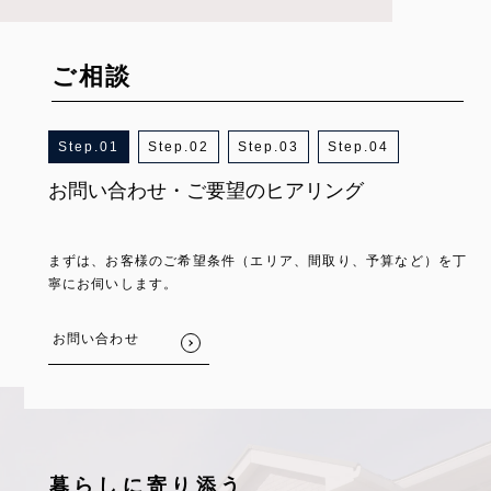
ご相談
1
2
3
4
お問い合わせ・ご要望のヒアリング
物件のご提案・情報提供
内見・条件調整
ご契約・アフターサポート
まずは、お客様のご希望条件（エリア、間取り、予算など）を丁
ヒアリング内容に基づき、条件に合った賃貸物件をご提案。写真
気になる物件があれば現地見学へ。必要に応じて家賃や契約条件
物件が決まりましたら、契約手続きへと進みます。入居に関する
寧にお伺いします。
や周辺環境などの詳細情報もあわせてご案内します。
などの調整もサポートします。
ご質問にも丁寧に対応し、入居後のご相談や設備トラブル、契約
更新まで迅速かつ誠実にサポートいたします。いつでもお気軽に
ご相談ください。
お問い合わせ
暮らしに寄り添う