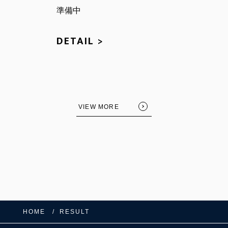
準備中
DETAIL >
VIEW MORE
HOME
RESULT