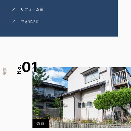
リフォーム業
空き家活用
01
No.
売買
売買