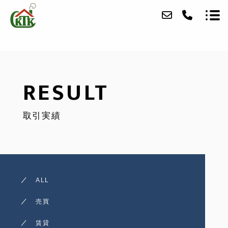
ABOUT
RESULT
SERVICE
取引実績
RESULT
ACCESS
BLOG
ALL
CONTACT
売買
RECRUIT
賃貸